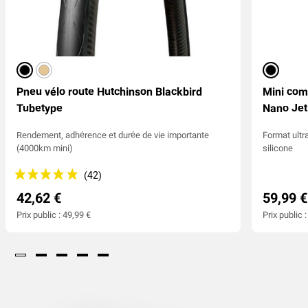
noir
beige
noir
Pneu vélo route Hutchinson Blackbird
Mini com
Tubetype
Nano Jet
Rendement, adhérence et durée de vie importante
Format ult
(4000km mini)
silicone
42,62 €
59,99 €
Prix public : 49,99 €
Prix public 