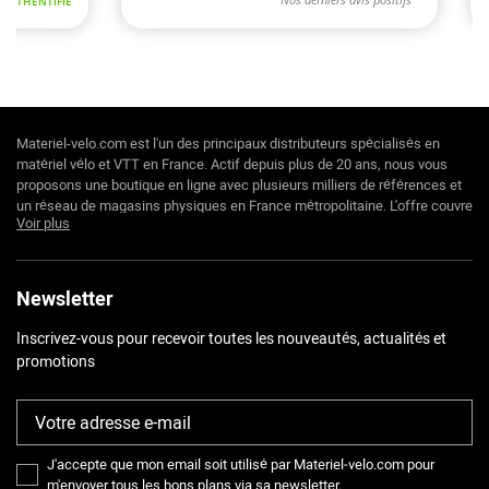
Materiel-velo.com est l'un des principaux distributeurs spécialisés en
matériel vélo et VTT en France. Actif depuis plus de 20 ans, nous vous
proposons une boutique en ligne avec plusieurs milliers de références et
un réseau de magasins physiques en France métropolitaine. L'offre couvre
Voir plus
l'intégralité des pratiques cyclistes : vélo de route, gravel, VTT, VTTAE,
VAE, cyclo-cross, urbain, BMX et piste.
Notre positionnement est celui d'un expert technique orienté performance
Newsletter
: cyclosportifs, compétiteurs, gravellistes et vététistes exigeants y
trouvent des équipements de niveau course que les généralistes ne
Inscrivez-vous pour recevoir toutes les nouveautés, actualités et
référencent pas.
promotions
Pourquoi acheter votre matériel vélo
chez Materiel-velo.com ?
-
Catalogue expert
: plusieurs milliers de références sélectionnées pour
J'accepte que mon email soit utilisé par Materiel-velo.com pour
les cyclistes actifs, des groupes mécaniques et électroniques (Shimano,
m'envoyer tous les bons plans via sa newsletter.