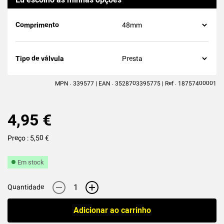
(6
avaliações
)
Comprimento
Tipo de válvula
MPN : 339577 | EAN : 3528703395775 | Ref : 18757400001
4,95 €
Preço : 5,50 €
Em stock
-
+
Quantidade
Adicionar ao carrinho