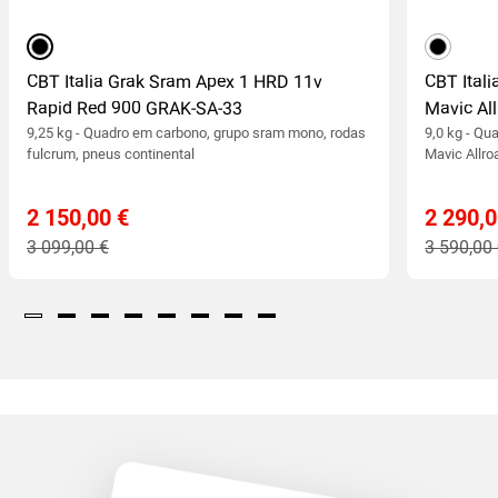
preto
preto
CBT Italia Grak Sram Apex 1 HRD 11v
CBT Ital
Rapid Red 900 GRAK-SA-33
Mavic Al
9,25 kg - Quadro em carbono, grupo sram mono, rodas
9,0 kg - Q
fulcrum, pneus continental
Mavic Allro
2 150,00 €
2 290,0
3 099,00 €
3 590,00