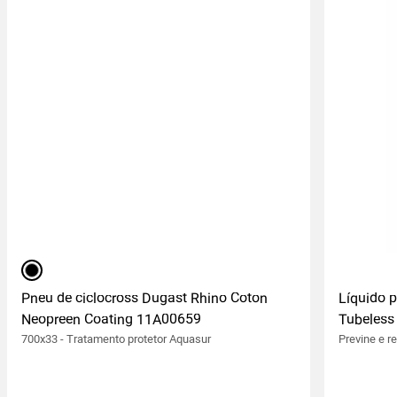
preto
Pneu de ciclocross Dugast Rhino Coton
Líquido p
Neopreen Coating 11A00659
Tubeless
700x33 - Tratamento protetor Aquasur
Previne e r