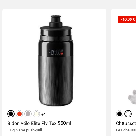
-10,00 €
noir
rouge
gris
ivoire
+1
noir
blan
Bidon vélo Elite Fly Tex 550ml
Chausset
51 g, valve push-pull
Les chauss