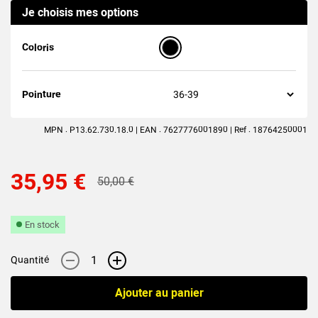
Je choisis mes options
(1
avis
)
Coloris
Pointure
MPN : P13.62.730.18.0 | EAN : 7627776001890 | Ref : 18764250001
35,95 €
50,00 €
En stock
-
+
Quantité
Ajouter au panier