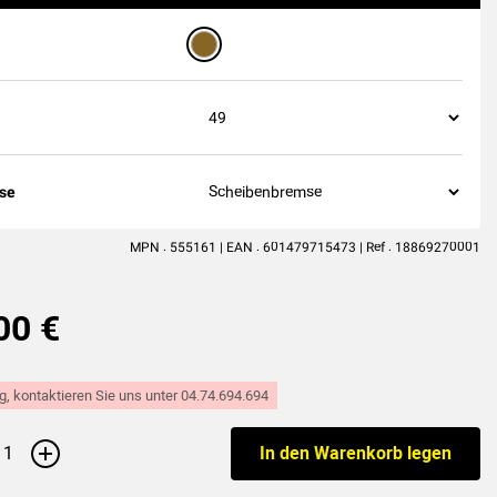
mse
MPN : 555161 | EAN : 601479715473 | Ref : 18869270001
00 €
g, kontaktieren Sie uns unter 04.74.694.694
+
In den Warenkorb legen