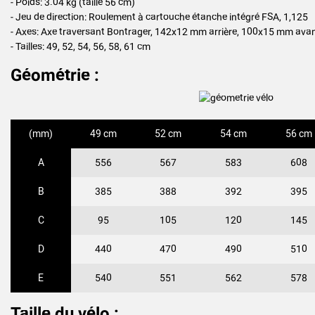
- Poids: 3.04 kg (taille 56 cm)
- Jeu de direction: Roulement à cartouche étanche intégré FSA, 1,125
- Axes: Axe traversant Bontrager, 142x12 mm arrière, 100x15 mm ava
- Tailles: 49, 52, 54, 56, 58, 61 cm
Géométrie :
(mm)
49 cm
52 cm
54 cm
56 cm
A
556
567
583
608
B
385
388
392
395
C
95
105
120
145
D
440
470
490
510
E
540
551
562
578
Taille du vélo :