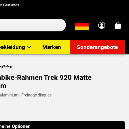
n Festlands
bekleidung
Marken
Sonderangebote
andstorm
nbike-Rahmen Trek 920 Matte
rm
 aluminium - Freinage disques
meine Optionen