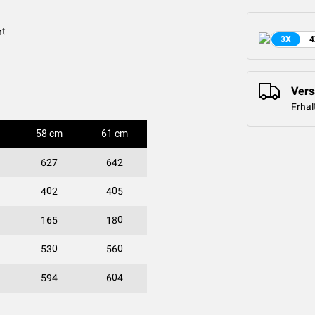
nt
3X
4
Vers
Erhal
58 cm
61 cm
627
642
402
405
165
180
530
560
594
604