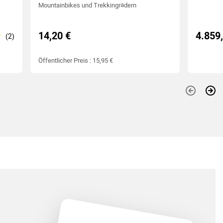
Mountainbikes und Trekkingrädern
14,20 €
4.859
Öffentlicher Preis : 15,95 €
Vorherig
Wei