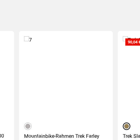
90,04 
grau
hellbra
00
Mountainbike-Rahmen Trek Farley
Trek Sl