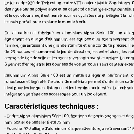
Le Kit cadre 920 de Trek est un cadre VTT couleur Matte Sandstorm.
C
distingue par sa polyvalence et sa capacité de charge exceptionnelle.
et le cyclotourisme, il est pensé pour les cyclistes qui privilégient la rob
le choix parfait pour explorer le monde à vélo.
Ce kit cadre est fabriqué en aluminium Alpha Série 100, un alliage
également en alliage d’aluminium, est équipée d’un axe traversant 
l’arrière, garantissant une grande stabilité et une conduite précise. I
de 29 pouces et comprend le jeu de direction, les entretoises, les guid
serrage de tige de selle et les axes traversants avant et arrière. La co
S permet d’enregistrer les données de vos parcours sans capteur exter
L'aluminium Alpha Série 100 est un matériau léger et performant, off
robustesse et légèreté. Ce choix de matériau permet d'obtenir un cadre à
idéal pour les longues distances et les terrains accidentés. La techno
intégration parfaite des accessoires pour un look épuré.
Caractéristiques techniques :
- Cadre: Alpha aluminium Série 100, fixations de porte-bagages et de
mm, boîtier de pédalier fileté 73 mm
- Fourche: 920 alliage d’aluminium disque adventure, axe traversant 