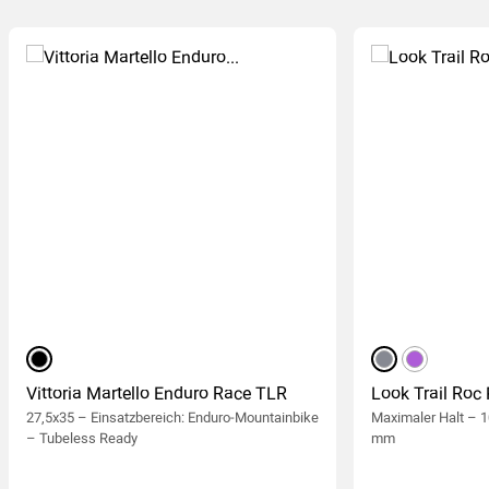
(12
)
schwarz
silber
violett
Vittoria Martello Enduro Race TLR
Look Trail Roc 
27,5x35 – Einsatzbereich: Enduro-Mountainbike
Maximaler Halt – 10
– Tubeless Ready
mm