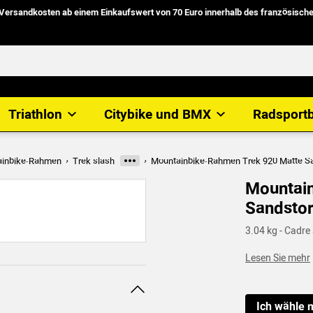
 Versandkosten
ab einem Einkaufswert von
70 Euro
innerhalb des
französische
Triathlon
Citybike und BMX
Radsport
ainbike-Rahmen
Trek slash
Mountainbike-Rahmen Trek 920 Matte S
Weitere Kategorien
Mountai
Sandsto
3.04 kg - Cadre
Lesen Sie mehr
Ich wähle 