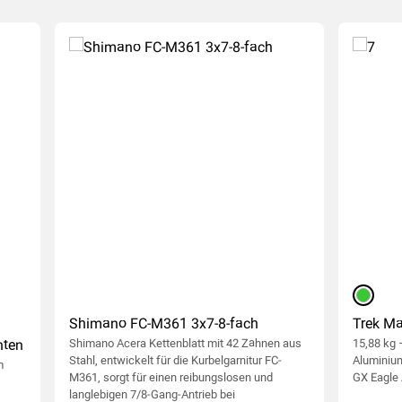
(150
)
grün
Shimano FC-M361 3x7-8-fach
Trek Ma
nten
Shimano Acera Kettenblatt mit 42 Zähnen aus
15,88 kg
Stahl, entwickelt für die Kurbelgarnitur FC-
Aluminiu
m
M361, sorgt für einen reibungslosen und
GX Eagle
langlebigen 7/8-Gang-Antrieb bei