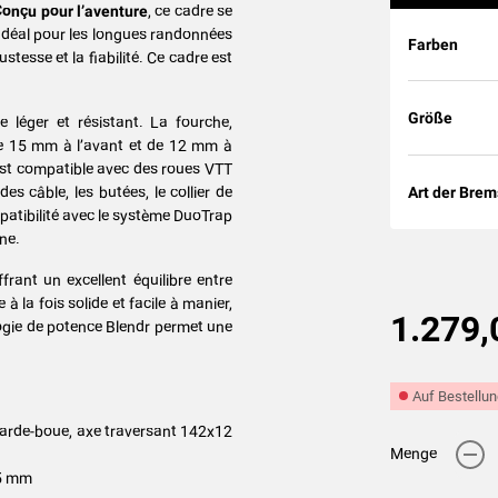
onçu pour l’aventure
, ce cadre se
 Idéal pour les longues randonnées
Farben
ustesse et la fiabilité. Ce cadre est
Größe
 léger et résistant. La fourche,
de 15 mm à l’avant et de 12 mm à
l est compatible avec des roues VTT
es câble, les butées, le collier de
Art der Bre
mpatibilité avec le système DuoTrap
ne.
rant un excellent équilibre entre
 la fois solide et facile à manier,
1.279,
logie de potence Blendr permet une
Auf Bestellun
 garde-boue, axe traversant 142x12
-
Menge
15 mm