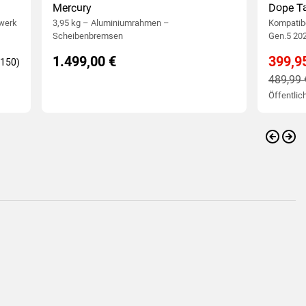
Mercury
Dope T
twerk
3,95 kg – Aluminiumrahmen –
Kompatibe
Scheibenbremsen
Gen.5 20
1.499,00 €
399,9
489,99 
Öffentlich
Vorher
Wei