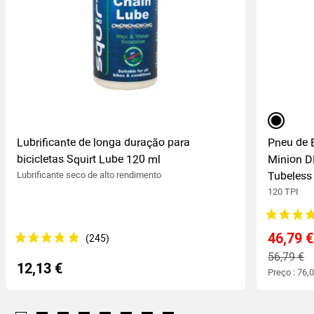
preto
Lubrificante de longa duração para
Pneu de 
bicicletas Squirt Lube 120 ml
Minion D
Lubrificante seco de alto rendimento
Tubeless
120 TPI
46,79 €
56,79 €
12,13 €
Preço : 76,