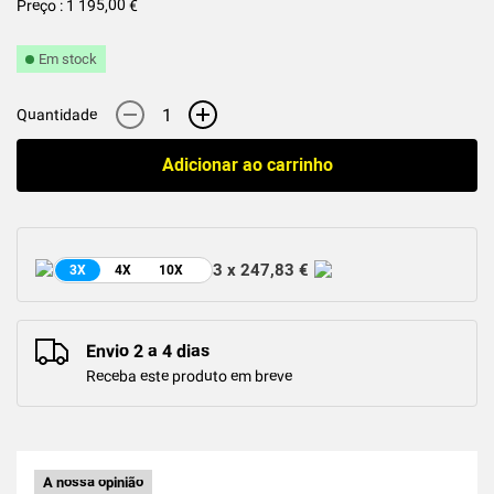
Preço : 1 195,00 €
Em stock
-
+
Quantidade
Adicionar ao carrinho
3 x 247,83 €
3X
4X
10X
Envio 2 a 4 dias
Receba este produto em breve
A nossa opinião