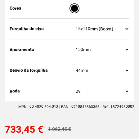
Cores
Forquilha de eixo
Apuramento
Desvio da forquilha
Roda
MPN : 00.4020.694.013 | EAN : 0710845863363 | Ref : 18724930002
733,45 €
1 063,45 €