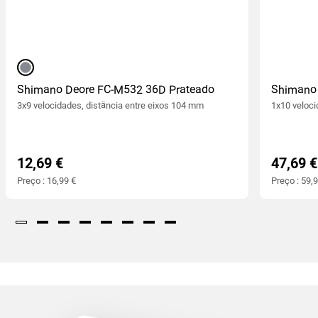
prateado
Shimano Deore FC-M532 36D Prateado
Shimano
(245
)
3x9 velocidades, distância entre eixos 104 mm
1x10 veloc
12,69 €
47,69 €
Preço : 16,99 €
Preço : 59,