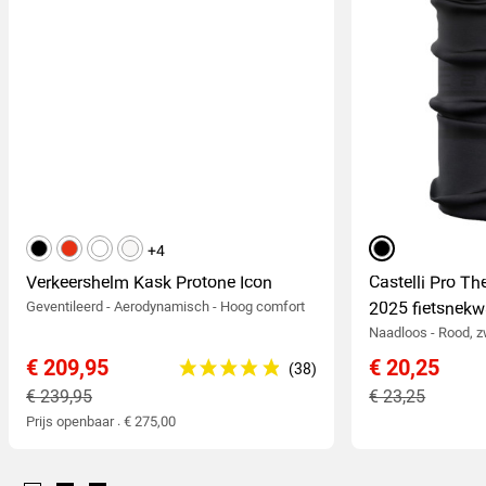
zwart
rood
wit
mat wit
+4
zwart
Verkeershelm Kask Protone Icon
Castelli Pro T
Geventileerd - Aerodynamisch - Hoog comfort
2025 fietsnek
Naadloos - Rood, z
€ 209,95
€ 20,25
€ 239,95
€ 23,25
Prijs openbaar : € 275,00