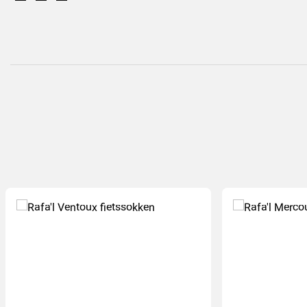
(38
)