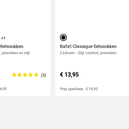
nje
+1
zwart
 fietssokken
Rafa'l Classique fietssokken
 prestaties en stijl
2 kleuren - Stijl, comfort, prestaties
€ 13,95
14,95
Prijs openbaar : € 14,95