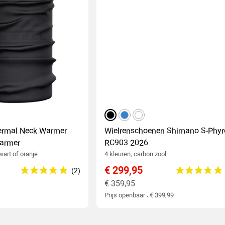
zwart
blauw
wit
hermal Neck Warmer
Wielrenschoenen Shimano S-Phyr
warmer
RC903 2026
wart of oranje
4 kleuren, carbon zool
€ 299,95
€ 359,95
Prijs openbaar : € 399,99