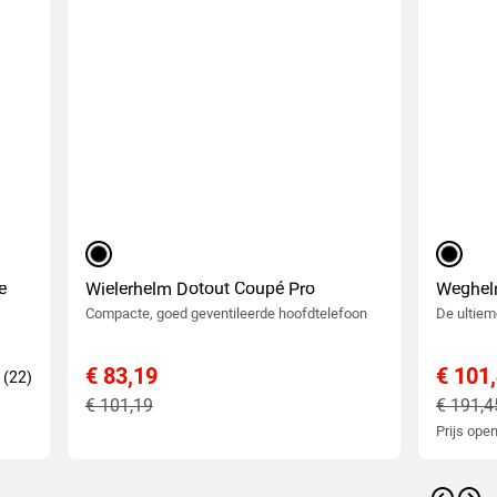
matzwart
zwart
e
Wielerhelm Dotout Coupé Pro
Weghel
Compacte, goed geventileerde hoofdtelefoon
De ultiem
€ 83,19
€ 101
€ 101,19
€ 191,4
Prijs ope