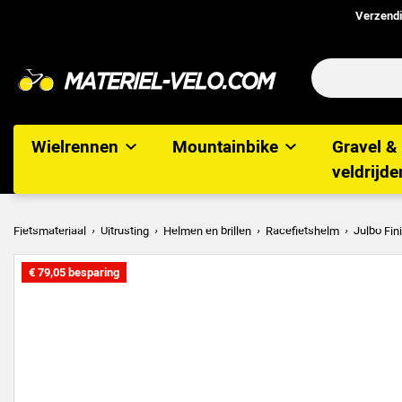
Verzendin
Wielrennen
Mountainbike
Gravel &
veldrijde
Fietsmateriaal
Uitrusting
Helmen en brillen
Racefietshelm
Julbo Fin
€ 79,05 besparing