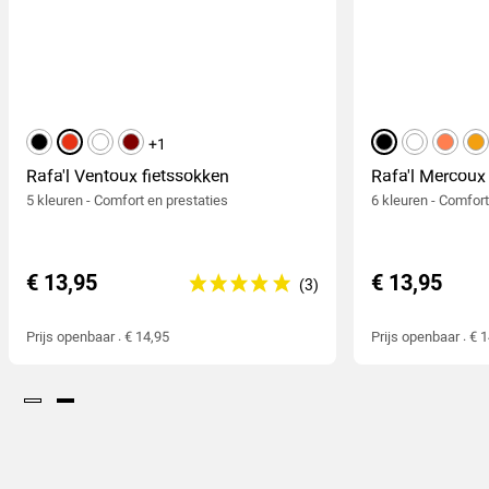
zwart
rood
wit
bordeaux
+1
zwart
wit
koraal
ora
Rafa'l Ventoux fietssokken
Rafa'l Mercoux
5 kleuren - Comfort en prestaties
6 kleuren - Comfort,
€ 13,95
€ 13,95
Prijs openbaar : € 14,95
Prijs openbaar : € 