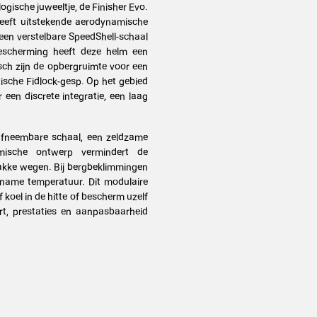
gische juweeltje, de Finisher Evo.
eft uitstekende aerodynamische
 een verstelbare SpeedShell-schaal
scherming heeft deze helm een
isch zijn de opbergruimte voor een
ische Fidlock-gesp. Op het gebied
een discrete integratie, een laag
afneembare schaal, een zeldzame
namische ontwerp vermindert de
vlakke wegen. Bij bergbeklimmingen
ename temperatuur. Dit modulaire
koel in de hitte of bescherm uzelf
t, prestaties en aanpasbaarheid