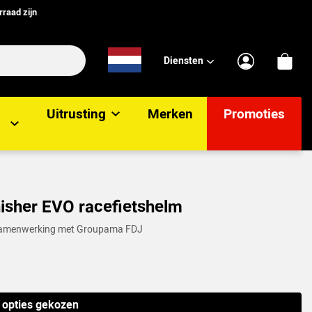
rraad zijn
Diensten
Uitrusting
Merken
Promoties
nisher EVO racefietshelm
 samenwerking met Groupama FDJ
n opties gekozen