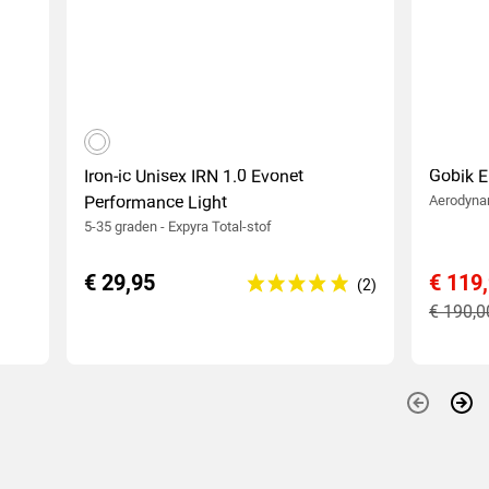
wit
Iron-ic Unisex IRN 1.0 Evonet
Gobik E
Performance Light
Aerodynam
5-35 graden - Expyra Total-stof
€ 29,95
€ 119
€ 190,0
Vorige
Sui