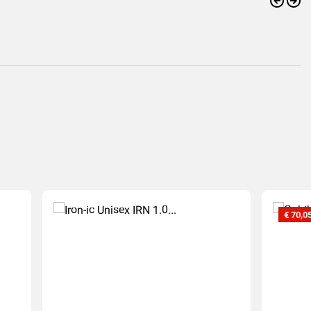
Vorige
Sui
€ 70,0
(22
)