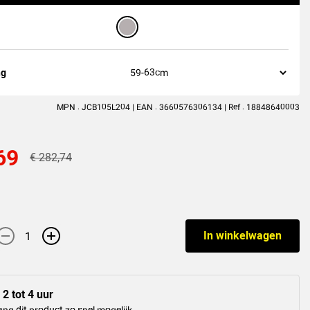
ng
MPN : JCB105L204 | EAN : 3660576306134 | Ref : 18848640003
69
€ 282,74
-
+
In winkelwagen
 2 tot 4 uur