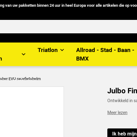
g van uw pakketten binnen 24 uur in heel Europa voor alle artikelen die op voo
Triatlon
Allroad - Stad - Baan -
n
BMX
isher EVO racefietshelm
Julbo Fi
Ontwikkeld in
Meer lezen
Ik heb mij