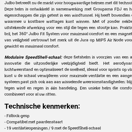
Julbo betreedt nu de markt voor hoogwaardige helmen met dit technolo
Deze helm is ontwikkeld in samenwerking met Groupama FDJ en he
eigenschappen die zijn getest in een windtunnel. Hij heeft bovendien
waarmee u kostbare wattages kunt winnen. Met of zonder nekbe
uitstekende afwerking voor een stijl die tegen een stootje kan. Prakt
bril, het 360° Julbo Fit System voor maximaal comfort en een magnet
van veiligheid vertrouwt het merk uit de Jura op MIPS Air Node voor 
gewicht en maximaal comfort.
Modulaire SpeedShell-schaal:
deze fietshelm is voorzien van een 
innovatie die uitzonderlijke veelzijdigheid biedt. Het aerody
luchtweerstand en optimaliseert de snelheid, ideaal voor sprints op 
kunt u de schaal verwijderen voor maximale ventilatie en een aang
systeem past zich ook aan aan wisselende weersomstandigheden: blijf 
tegen wind en regen in één handeling. Een unieke helm die comfor
combineert voor al uw ritten.
Technische kenmerken:
- Fidlock-gesp
- Compatibel met paardenstaart
- 19 ventilatieopeningen / 9 met de SpeedShell-schaal