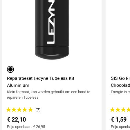
zwart
Reparatieset Lezyne Tubeless Kit
SIS Go E
Aluminium
Chocolad
Klein formaat, kan worden gebruikt om een band te
Energie in 
repareren Tubeless
€ 22,10
€ 1,59
Prijs openbaar : € 26,95
Prijs openba