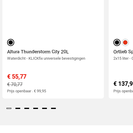
zwart
zwart
rood
Altura Thunderstorm City 20L
Ortlieb S
Waterdicht - KLICKfix universele bevestigingen
2x15 liter -
€ 55,77
€ 137,
€ 70,77
Prijs openbaar : € 99,95
Prijs openb