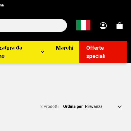
ana
zatura da
Marchi
Offerte
mo
speciali
2 Prodotti
Ordina per