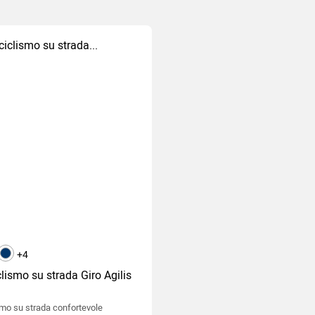
paco
chiaro
blu scuro
+4
lismo su strada Giro Agilis
mo su strada confortevole