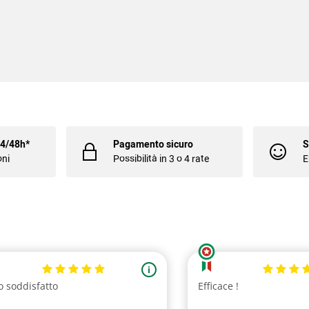
24/48h*
Pagamento sicuro
S
oni
Possibilità in 3 o 4 rate
E