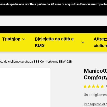
ese di spedizione ridotte
a partire da
70 euro
di acquisto in
Francia metropolit
Triathlon
Bicicletta da città e
Attrez
BMX
ciclis
tti da ciclismo su strada BBB ComfortArms BBW-92B
Manicott
Comfort
Voir les avis c
Un abbigliament
Per saperne di 