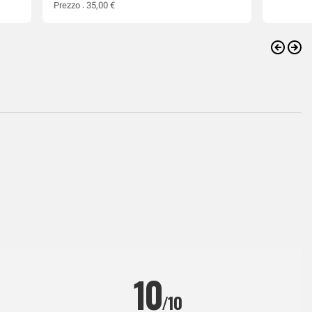
Prezzo : 35,00 €
Preced
Ava
(2
)
10
/10