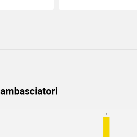
ri ambasciatori
(9
)
1