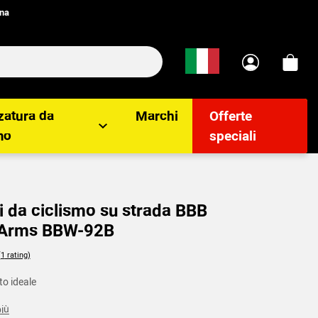
ana
zatura da
Marchi
Offerte
mo
speciali
i da ciclismo su strada BBB
Arms BBW-92B
lients
o ideale
più