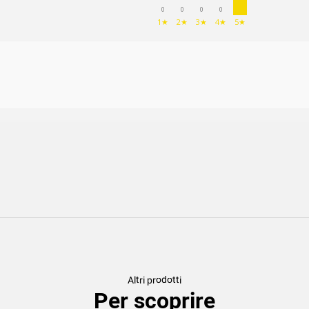
0
0
0
0
1★
2★
3★
4★
5★
Altri prodotti
Per scoprire