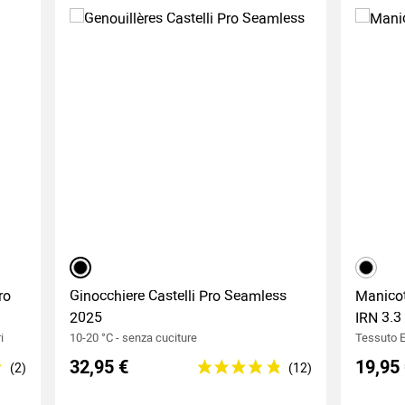
Nero
Nero
ro
Ginocchiere Castelli Pro Seamless
Manicot
2025
IRN 3.3
i
10-20 °C - senza cuciture
Tessuto E
32,95 €
19,95