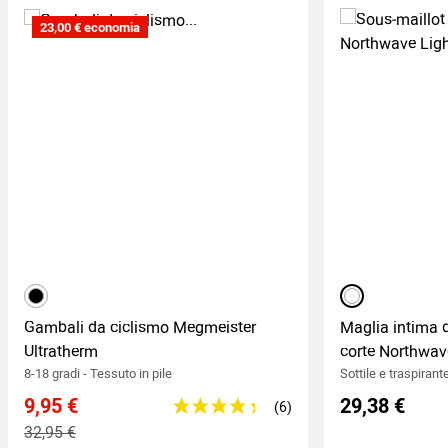
23,00 € economia
Nero
bianco
Gambali da ciclismo Megmeister
Maglia intima 
Ultratherm
corte Northwav
8-18 gradi - Tessuto in pile
Sottile e traspiran
9,95 €
29,38 €
32,95 €