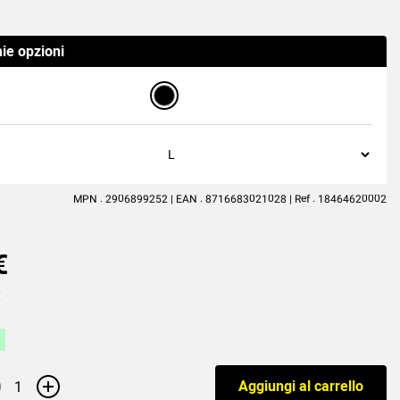
(1
rating
)
ie opzioni
MPN : 2906899252 | EAN : 8716683021028 | Ref : 18464620002
€
€
+
Aggiungi al carrello