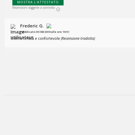
MOSTRA L'ATTESTATO
Recensioni soggette a controllo
Frederic G.
Pubblicato 01/09/2019 alle ore 19:51
Ottima tenuta e confortevole
(Recensione tradotta)