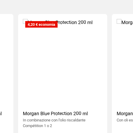
4,20 € economia
l
Morgan Blue Protection 200 ml
Morgan 
In combinazione con l'olio riscaldante
Con oli e
Compétition 1 o 2