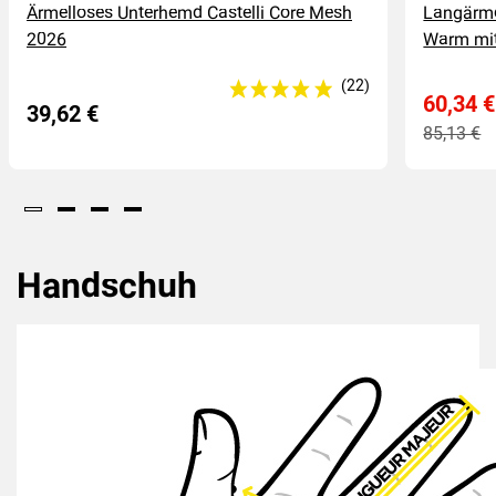
Ärmelloses Unterhemd Castelli Core Mesh
Langärmel
2026
Warm mit
60,34 €
39,62 €
85,13 €
Handschuh