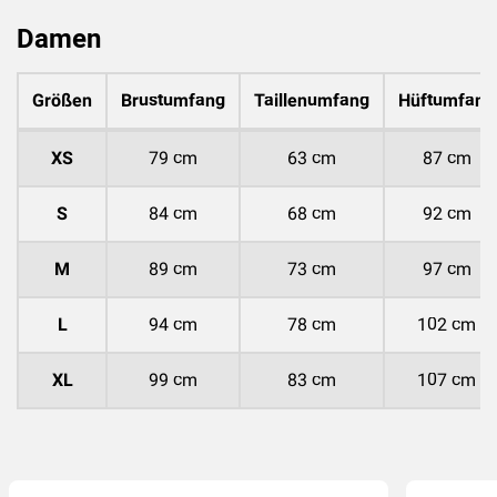
Damen
Größen
Brustumfang
Taillenumfang
Hüftumfang
XS
79 cm
63 cm
87 cm
S
84 cm
68 cm
92 cm
M
89 cm
73 cm
97 cm
L
94 cm
78 cm
102 cm
(4
)
XL
99 cm
83 cm
107 cm