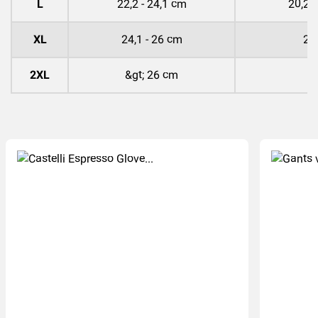
L
22,2 - 24,1 cm
20,2 
XL
24,1 - 26 cm
22
2XL
&gt; 26 cm