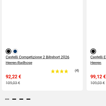
schwarz
dunkelblau
schwarz
Castelli Competizione 2 Bibshort 2026
Castelli
Herren-Radhose
Herren
92,22 €
99,12 €
109,03 €
109,03 €