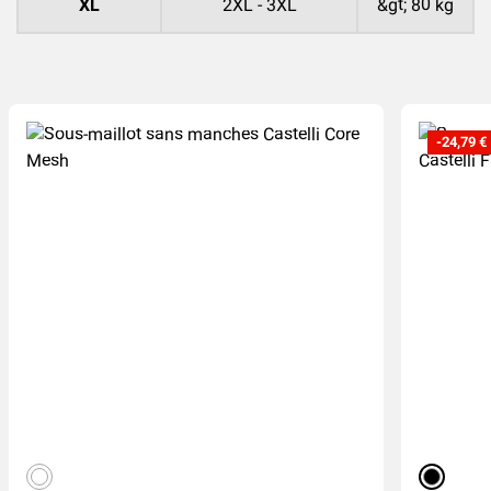
XL
2XL - 3XL
&gt; 80 kg
-24,79 €
(1
)
weiß
schwarz