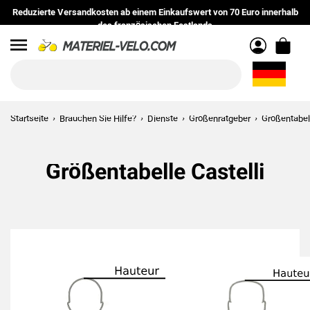
Reduzierte Versandkosten
ab einem Einkaufswert von
70 Euro
innerhalb
des
französischen Festlands
Menu
Startseite
Brauchen Sie Hilfe?
Dienste
Größenratgeber
Größentabell
Größentabelle Castelli