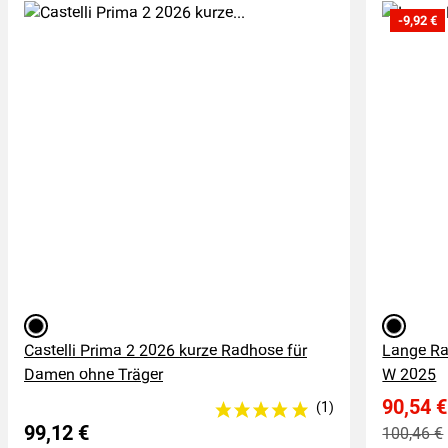
-9,92 €
schwarz
schwarz
Castelli Prima 2 2026 kurze Radhose für
Lange Ra
Damen ohne Träger
W 2025
90,54 €
99,12 €
100,46 €