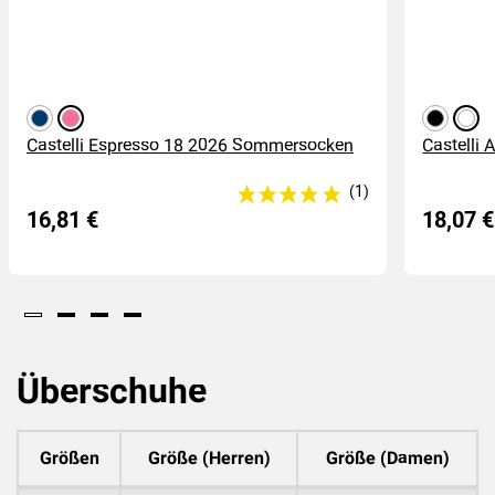
dunkelblau
rosa
schwarz
weiß
Castelli Espresso 18 2026 Sommersocken
Castelli
16,81 €
18,07 €
Überschuhe
Größen
Größe (Herren)
Größe (Damen)
(2
)