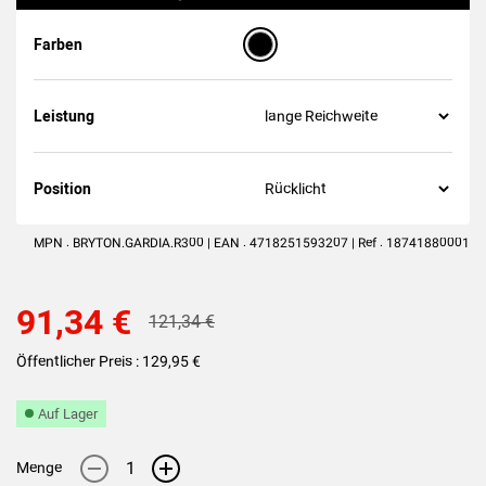
(101
noten
)
Farben
Leistung
Position
MPN : BRYTON.GARDIA.R300 | EAN : 4718251593207 | Ref : 18741880001
91,34 €
121,34 €
Öffentlicher Preis : 129,95 €
Auf Lager
-
+
Menge