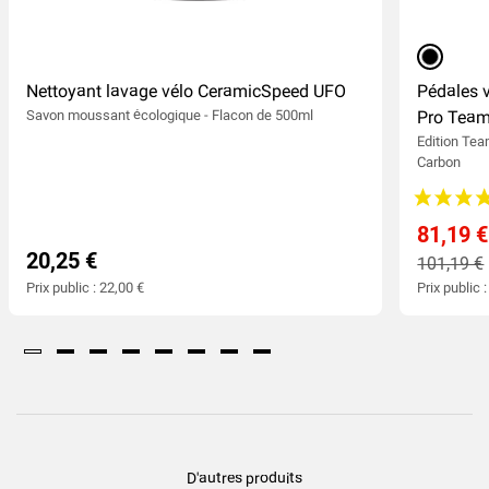
noir
Nettoyant lavage vélo CeramicSpeed UFO
Pédales 
Savon moussant écologique - Flacon de 500ml
Pro Team
Edition Tea
Carbon
81,19 €
20,25 €
101,19 €
Prix public : 22,00 €
Prix public 
D'autres produits