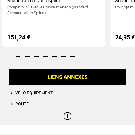
Scope Artech Microspline
Scope po
Compatibilité avec les moyeux Artech (standard
Pour optim
Shimano Micro Spline)
151,24 €
24,95 €
LIENS ANNEXES
VÉLO EQUIPEMENT
ROUTE
UNIVERS ROUTE ÉLECTRIQUE
+
VELO ROUTE ÉLECTRIQUE