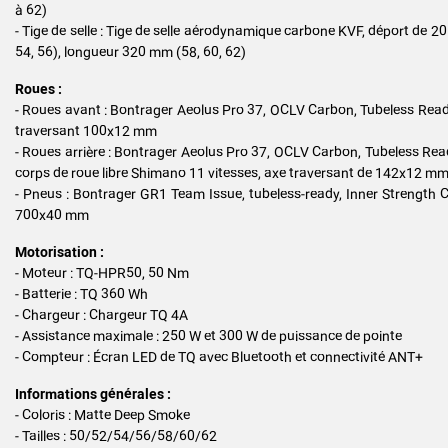
à 62)
- Tige de selle : Tige de selle aérodynamique carbone KVF, déport de 
54, 56), longueur 320 mm (58, 60, 62)
Roues :
- Roues avant : Bontrager Aeolus Pro 37, OCLV Carbon, Tubeless Read
traversant 100x12 mm
- Roues arrière : Bontrager Aeolus Pro 37, OCLV Carbon, Tubeless Rea
corps de roue libre Shimano 11 vitesses, axe traversant de 142x12 m
- Pneus : Bontrager GR1 Team Issue, tubeless-ready, Inner Strength Ca
700x40 mm
Motorisation :
- Moteur : TQ-HPR50, 50 Nm
- Batterie : TQ 360 Wh
- Chargeur : Chargeur TQ 4A
- Assistance maximale : 250 W et 300 W de puissance de pointe
- Compteur : Écran LED de TQ avec Bluetooth et connectivité ANT+
Informations générales :
- Coloris : Matte Deep Smoke
- Tailles : 50/52/54/56/58/60/62