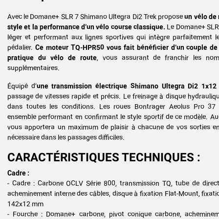
Avec le Domane+ SLR 7 Shimano Ultegra Di2 Trek propose
un vélo de 
style et la performance d’un vélo course classique.
Le Domane+ SLR 7
léger et performant aux lignes sportives qui intègre parfaitement 
pédalier.
Ce moteur TQ-HPR50 vous fait bénéficier d’un couple d
pratique du vélo de route
, vous assurant de franchir les nomb
supplémentaires.
Équipé d’
une transmission électrique Shimano Ultegra Di2 1x12 
passage de vitesses rapide et précis. Le freinage à disque hydrauliq
dans toutes les conditions. Les roues Bontrager Aeolus Pro 37 
ensemble performant en confirmant le style sportif de ce modèle. 
vous apportera un maximum de plaisir à chacune de vos sorties e
nécessaire dans les passages difficiles.
CARACTÉRISTIQUES TECHNIQUES :
Cadre :
- Cadre : Carbone OCLV Série 800, transmission TQ, tube de directi
acheminement interne des câbles, disque à fixation Flat-Mount, fixat
142x12 mm
- Fourche : Domane+ carbone, pivot conique carbone, achemineme