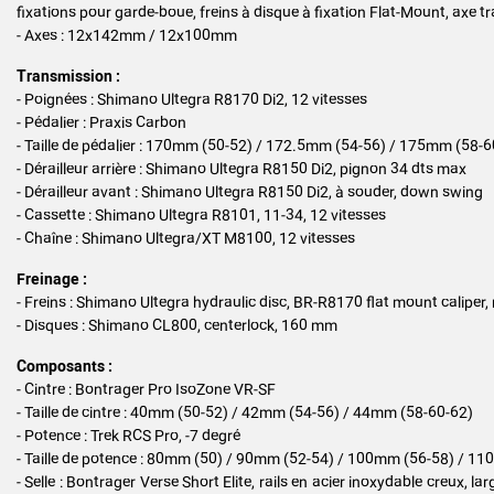
fixations pour garde-boue, freins à disque à fixation Flat-Mount, axe
- Axes : 12x142mm / 12x100mm
Transmission :
- Poignées : Shimano Ultegra R8170 Di2, 12 vitesses
- Pédalier : Praxis Carbon
- Taille de pédalier : 170mm (50-52) / 172.5mm (54-56) / 175mm (58-6
- Dérailleur arrière : Shimano Ultegra R8150 Di2, pignon 34 dts max
- Dérailleur avant : Shimano Ultegra R8150 Di2, à souder, down swing
- Cassette : Shimano Ultegra R8101, 11-34, 12 vitesses
- Chaîne : Shimano Ultegra/XT M8100, 12 vitesses
Freinage :
- Freins : Shimano Ultegra hydraulic disc, BR-R8170 flat mount caliper,
- Disques : Shimano CL800, centerlock, 160 mm
Composants :
- Cintre : Bontrager Pro IsoZone VR-SF
- Taille de cintre : 40mm (50-52) / 42mm (54-56) / 44mm (58-60-62)
- Potence : Trek RCS Pro, -7 degré
- Taille de potence : 80mm (50) / 90mm (52-54) / 100mm (56-58) / 1
- Selle : Bontrager Verse Short Elite, rails en acier inoxydable creux