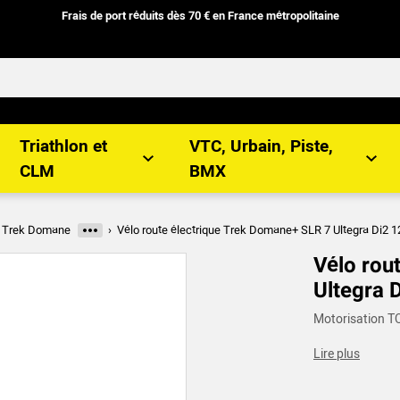
Frais de port réduits
dès
70 €
en
France métropolitaine
Triathlon et
VTC, Urbain, Piste,
CLM
BMX
Trek Domane
Vélo route électrique Trek Domane+ SLR 7 Ultegra Di2
Plus de catégories
Vélo rou
Ultegra 
Motorisation T
Lire plus