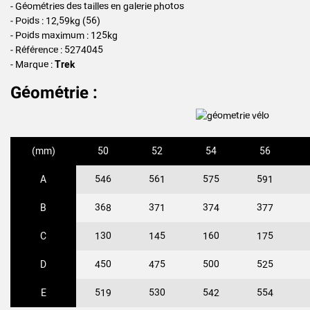
- Géométries des tailles en galerie photos
- Poids : 12,59kg (56)
- Poids maximum : 125kg
- Référence : 5274045
- Marque :
Trek
Géométrie :
(mm)
50
52
54
56
A
546
561
575
591
B
368
371
374
377
C
130
145
160
175
D
450
475
500
525
E
519
530
542
554