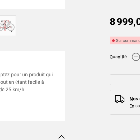
8 999,
Sur commande
-
Quantité
ptez pour un produit qui
ut en étant facile à
 de 25 km/h.
Nos 
En sa