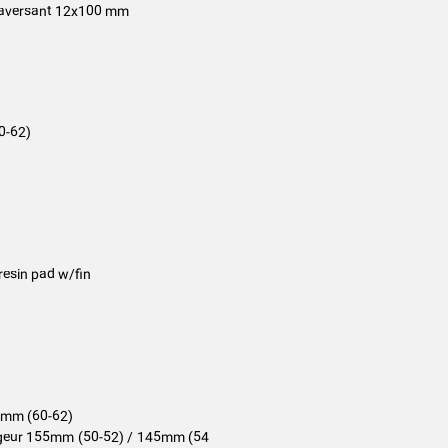
 traversant 12x100 mm
0-62)
 resin pad w/fin
10mm (60-62)
, largeur 155mm (50-52) / 145mm (54