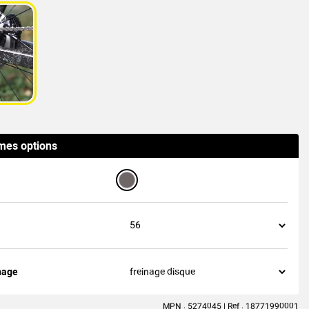
 mes options
nage
MPN : 5274045 | Ref : 18771990001