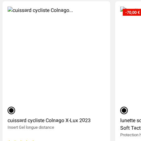
-70,00 €
(38
)
noir
noir
cuissard cycliste Colnago X-Lux 2023
lunette s
Insert Gel longue distance
Soft Tact
Protection 