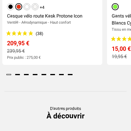
noir
rouge
blanc
blanc mat
+4
vert pom
Casque vélo route Kask Protone Icon
Gants vé
Ventilé - Aérodynamique - Haut confort
Blancs C
Tissu en m
209,95 €
15,00 €
239,95 €
19,95 €
Prix public : 275,00 €
D'autres produits
À découvrir