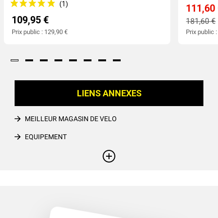
111,60
109,95 €
181,60 €
Prix public : 129,90 €
Prix public 
LIENS ANNEXES
MEILLEUR MAGASIN DE VELO
EQUIPEMENT
ACCESSOIRES TENUE
+
GANT VÉLO
REPARATEUR DE VELO NANTES
CATALOGUE ALE CYCLING