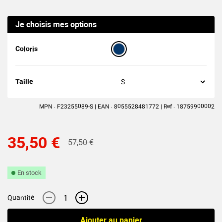
Je choisis mes options
Coloris
Taille
MPN : F23255089-S | EAN : 8055528481772 | Ref : 18759900002
35,50 €
57,50 €
En stock
-
+
Quantité
Ajouter au panier